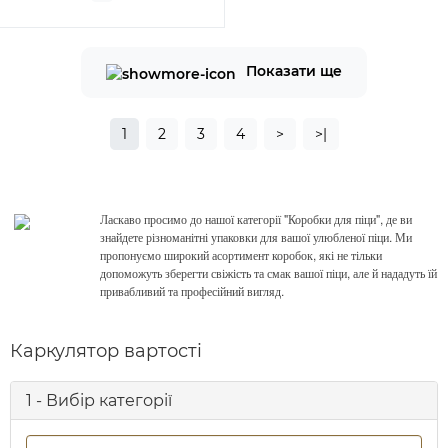
Показати ще
1
2
3
4
>
>|
Ласкаво просимо до нашої категорії "Коробки для піци", де ви
знайдете різноманітні упаковки для вашої улюбленої піци. Ми
пропонуємо широкий асортимент коробок, які не тільки
допоможуть зберегти свіжість та смак вашої піци, але й нададуть їй
привабливий та професійний вигляд.
Каркулятор вартості
1 - Вибір категорії