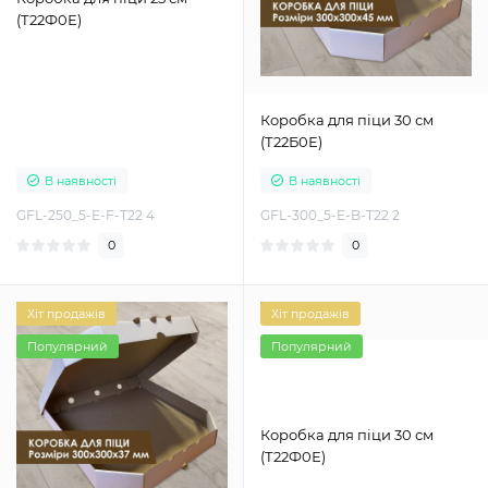
(Т22Ф0Е)
Коробка для піци 30 см
(Т22Б0Е)
В наявності
В наявності
GFL-250_5-E-F-T22 4
GFL-300_5-E-B-T22 2
0
0
Хіт продажів
Хіт продажів
Популярний
Популярний
Коробка для піци 30 см
(Т22Ф0Е)