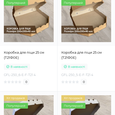
Популярний
Популярний
Коробка для піци 25 см
Коробка для піци 25 см
(Т21Ф0Е)
(Т21Ф0Е)
В наявності
В наявності
GFL-250_6-E-F-T21 4
GFL-250_5-E-F-T21 4
0
0
Хіт продажів
Хіт продажів
Популярний
Популярний