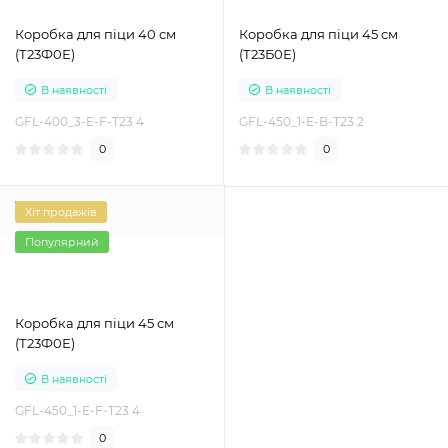
Коробка для піци 40 см
Коробка для піци 45 см
(Т23Ф0Е)
(Т23Б0Е)
В наявності
В наявності
GFL-400_3-E-F-T23 4
GFL-450_1-E-B-T23 2
0
0
Хіт продажів
Популярний
Коробка для піци 45 см
(Т23Ф0Е)
В наявності
GFL-450_1-E-F-T23 4
0