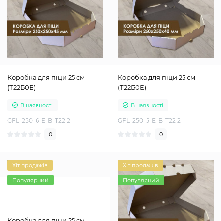
Коробка для піци 25 см
Коробка для піци 25 см
(Т22Б0Е)
(Т22Б0Е)
В наявності
В наявності
GFL-250_6-E-B-T22 2
GFL-250_5-E-B-T22 2
0
0
Хіт продажів
Хіт продажів
Популярний
Популярний
Коробка для піци 25 см